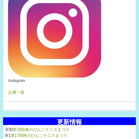
Instagram
記事一覧
更新情報
3/30
第18回春のびんごテニスまつり
9/1
第17回秋のびんごテニスまつり