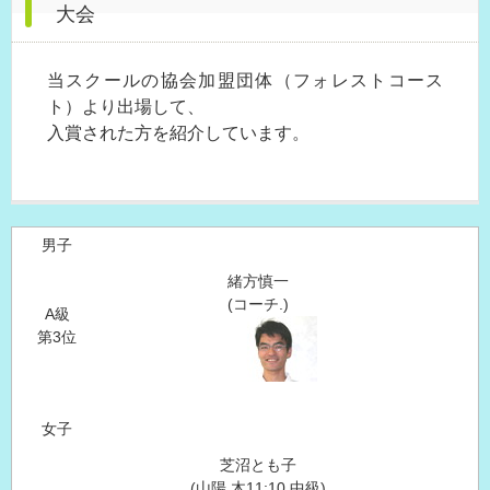
大会
当スクールの協会加盟団体（フォレストコース
ト）より出場して、
入賞された方を紹介しています。
男子
緒方慎一
(コーチ.)
A級
第3位
女子
芝沼とも子
(山陽 木11:10 中級)