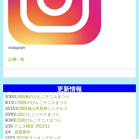
Instagram
記事一覧
更新情報
3/30
第18回春のびんごテニスまつり
9/1
第17回秋のびんごテニスまつり
10/15
第39回福山市長杯シングルス
10/9
第1回びんごバスケまつり
9/24
第15回びんごテニスまつり
1/20
テニス検定 2022/11
1/4
謹賀新年
12/23
2022冬ランキングマッチ