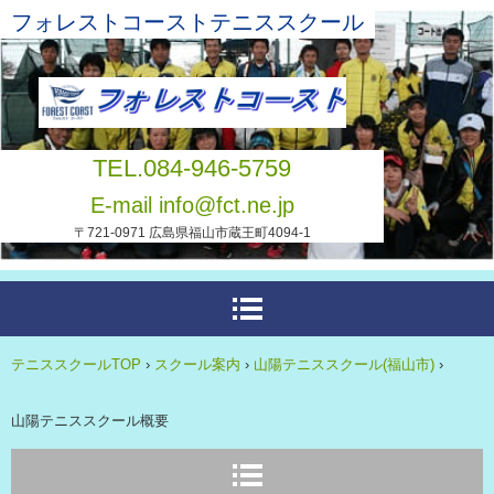
フォレストコーストテニススクール
TEL.084-946-5759
E-mail info@fct.ne.jp
〒721-0971 広島県福山市蔵王町4094-1
テニススクールTOP
›
スクール案内
›
山陽テニススクール(福山市)
›
山陽テニススクール概要