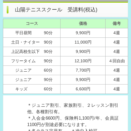
山陽テニススクール 受講料(税込)
コース
価格
備考
平日昼間 90分
9,900円
4週
土日・ナイター 90分
11,000円
4週
上記高校生以下 90分
9,900円
4週
フリータイム 90分
12,100円
４回自由
ジュニア 60分
7,700円
4週
ジュニア 90分
9,900円
4週
キッズ 60分
6,600円
4週
＊ジュニア割引、家族割引、２レッスン割引
他、各種割引有。
＊入会金6600円、保険料1,100円/年、会員証
1100円が別途必要になります。
＊各クラス定員有。 ＊途中入校可。