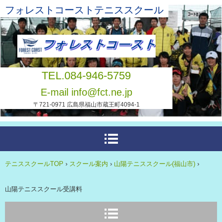
フォレストコーストテニススクール
TEL.084-946-5759
E-mail info@fct.ne.jp
〒721-0971 広島県福山市蔵王町4094-1
テニススクールTOP
›
スクール案内
›
山陽テニススクール(福山市)
›
山陽テニススクール受講料